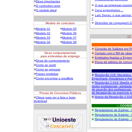
»
Dicas importantes
»
»
O que as empresas querem 
O curriculum certo
»
»
O modelo ideal
Caça engenheiros ...
»
Lato Sensu: o que atentar
?
»
Dicionário da Linguagem C
Modelo de curriculum
»
»
Modelo 01
Modelo 05
»
»
Modelo 02
Modelo 06
:::
»
»
Modelo 03
Modelo 07
»
»
Modelo 04
Modelo 08
»
Consulta de Salários por P
»
Dicas comportamentais
Contato com o RH de vári
para entrevistas de emprego
»
Entidades ligadas a Engen
»
Dicas de comportamento
»
Prova de elétrica do concu
»
Como se vestir
»
Como se preparar
»
Frases proibidas
»
Resolução 218: Discrimina 
»
Como encontrar o equilibrio
Engenharia, Arquitetura e Ag
»
Resolução 1.010:
Dispõe s
títulos profissionais, ativida
de atuação dos profissionais 
de fiscalização do exercício pr
Provas de Concursos Públicos
»
»
Anexo da Resolução 1.01
Clique para ver a lista e fazer
download
::: COORD
»
Regulamento de Estágio - 
»
Regulamento de Estágio -
»
Regulamento de Estágio -