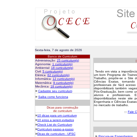
Sexta-feira,
7 de agosto de 2026
Banco de Curriculum
Administração:
25 curriculum(s)
Agronomia:
1 curriculum(s)
Ambiental:
18 curriculum(s)
Civil:
5 curriculum(s)
Tendo em vista a importância
um bom Programa de Traine
Elétrica:
62 curriculum(s)
Trabalho, propõe-se o Site 
Informática:
12 curriculum(s)
Ciências Exatas, tornando
Matemática:
9 curriculum(s)
profissionais de fácil acess
Mecânica:
18 curriculum(s)
disponibilizará também vaga
»
Cadastre seu curriculum
Pós-Graduação, bem como um 
alunos e profissionais.
»
Saiba como funciona
disponibilizadas neste site
Engenharia e Ciências Exatas
no mercado de trabalho.
Dicas para construção
de curriculum
:::
Fale 
»
10 dicas para um curriculum
»
10 erros a serem evitados
»
Check List do Curriculum
»
Curriculum passo-a-passo
»
Dicas de curriculum - UFSC
»
Procura-se Engenheiros